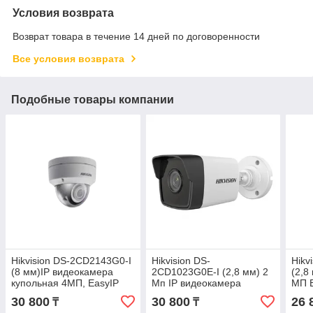
Условия возврата
Возврат товара в течение 14 дней по договоренности
Все условия возврата
Подобные товары компании
Hikvision DS-2CD2143G0-I
Hikvision DS-
Hikv
(8 мм)IP видеокамера
2CD1023G0E-I (2,8 мм) 2
(2,8
купольная 4МП, EasyIP
Мп IP видеокамера
МП B
2.0 Plus
30 800
30 800
26 
₸
₸