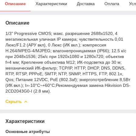
Описание
Характеристики
Доставка
Оплата
Усл
Описание
1/3" Progressive CMOS; макс. разрешение 2688x1520, 4
мегапиксельная уличная IP камера; чувствительность 0,01
Люкс/F1.2 (АРУ вкл), 0 Люкс (ИК вкл.); компрессия
H.264/MPEG-4/MJPEG; влагонепроницаемая (IP66); 12.5 к/с
при 2048х1536; 25к/с при 1920х1080 и 1280х720; объектив
f=4 мм; Крепление объектива М12; ИК-подсветка до 30 м;
механический ИК-фильтр; TCP/IP, HTTP, DHCP, DNS, DDNS,
RTP, RTSP, PPPoE, SMTP, NTP, SNMP, HTTPS, FTP, 802.1x,
Qos; Питание 12VDC, PoE (802.3af); энергопотребление 8,5Вт
(ИК вкл.); t=-10°C~+60°C;Рекомендуемая замена Hikvision DS-
2CD2043G0-I (2.8 мм).
Скрыть
Характеристики
Основные атрибуты