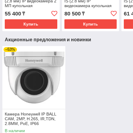
(2,8 мм) IP видеокамера 2
IS (2.8 мм) IP
IS (
МП купольная
видеокамера купольная
вид
2МП
купо
55 400
80 500
61 
₸
₸
Купить
Купить
Акционные предложения и новинки
–53%
Камера Honeywell IP BALL
CAM, 2MP, H.265, IR,TDN,
2.8MM, PoE, IP66
В наличии