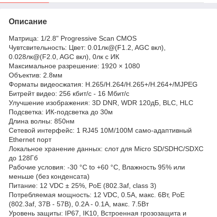
Описание
Матрица: 1/2.8" Progressive Scan CMOS
Чувтсвительность: Цвет: 0.01лк@(F1.2, AGC вкл),
0.028лк@(F2.0, AGC вкл), 0лк с ИК
Максимальное разрешение: 1920 × 1080
Объектив: 2.8мм
Форматы видеосжатия: H.265/H.264/H.265+/H.264+/MJPEG
Битрейт видео: 256 кбит/с - 16 Мбит/с
Улучшение изображения: 3D DNR, WDR 120дБ, BLC, HLC
Подсветка: ИК-подсветка до 30м
Длина волны: 850нм
Сетевой интерфейс: 1 RJ45 10M/100M само-адаптивный
Ethernet порт
Локальное хранение данных: слот для Micro SD/SDHC/SDXC
до 128Гб
Рабочие условия: -30 °C to +60 °C, Влажность 95% или
меньше (без конденсата)
Питание: 12 VDC ± 25%, PoE (802.3af, class 3)
Потребляемая мощность: 12 VDC, 0.5A, макс. 6Вт, PoE
(802.3af, 37В - 57В), 0.2A - 0.1A, макс. 7.5Вт
Уровень защиты: IP67, IK10, Встроенная грозозащита и