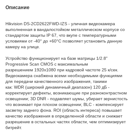
Описание
Hikvision DS-2CD2622FWD-IZS - уличная видеокамера
выполненная в вандалостойком металлическом корпусе со
стандартом защиты IP 67, что вкупе с температурными
условиями от -40° до +60°C позволяет установить данную
камеру на улице.
Устройство функционирует на базе матрицы 1/2.8"
Progressive Scan CMOS с максимальным
разрешением 1920х1080 при кадровой частоте 25 к/сек.
Видеокамера снабжена всеми необходимыми функциями
для передачи качественного изображения, такими
как: WDR (широкий динамичный диапазон) 120 дБ -
корректирует дефекты, возникающие при разноконтрастном
освещении; 3D DNR - подавляет шумы, убирает зернистость
что возникает при плохом освещении; BLC - компенсирует
засветку заднего фона. ROI (область интереса) повышает
качество изображения в определенной области и снижает
разрешение в остальных частях области, чем оптимизирует
битрейт.