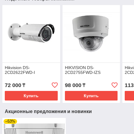
Hikvision DS-
HIKVISION DS-
Hikv
2CD2622FWD-I
2CD2755FWD-IZS
2CD
72 000
98 000
113
₸
₸
Купить
Купить
Акционные предложения и новинки
–53%