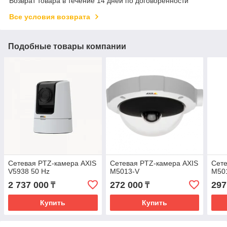
Возврат товара в течение 14 дней по договоренности
Все условия возврата
Подобные товары компании
Сетевая PTZ-камера AXIS
Сетевая PTZ-камера AXIS
Сете
V5938 50 Hz
M5013-V
M50
2 737 000
272 000
297
₸
₸
Купить
Купить