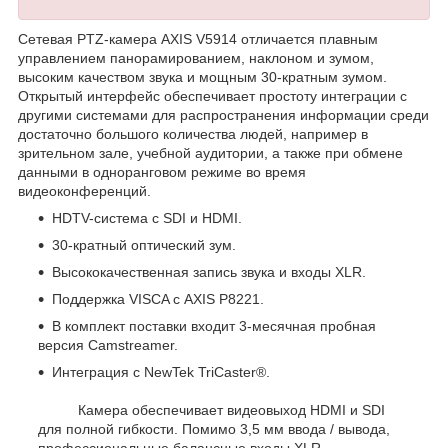
Сетевая PTZ-камера AXIS V5914 отличается плавным
управлением панорамированием, наклоном и зумом,
высоким качеством звука и мощным 30-кратным зумом.
Открытый интерфейс обеспечивает простоту интеграции с
другими системами для распространения информации среди
достаточно большого количества людей, например в
зрительном зале, учебной аудитории, а также при обмене
данными в одноранговом режиме во время
видеоконференций.
HDTV-система с SDI и HDMI.
30-кратный оптический зум.
Высококачественная запись звука и входы XLR.
Поддержка VISCA с AXIS P8221.
В комплект поставки входит 3-месячная пробная
версия Camstreamer.
Интеграция с NewTek TriCaster®.
Камера обеспечивает видеовыход HDMI и SDI
для полной гибкости. Помимо 3,5 мм ввода / вывода,
профессиональные балансные входы XLR