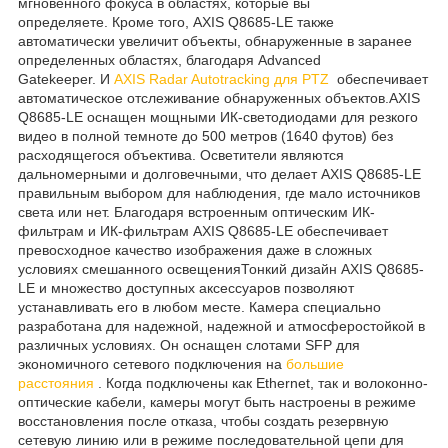
мгновенного фокуса в областях, которые вы
определяете. Кроме того, AXIS Q8685-LE также
автоматически увеличит объекты, обнаруженные в заранее
определенных областях, благодаря Advanced
Gatekeeper. И
AXIS Radar Autotracking для PTZ
обеспечивает
автоматическое отслеживание обнаруженных объектов.AXIS
Q8685-LE оснащен мощными ИК-светодиодами для резкого
видео в полной темноте до 500 метров (1640 футов) без
расходящегося объектива. Осветители являются
дальномерными и долговечными, что делает AXIS Q8685-LE
правильным выбором для наблюдения, где мало источников
света или нет. Благодаря встроенным оптическим ИК-
фильтрам и ИК-фильтрам AXIS Q8685-LE обеспечивает
превосходное качество изображения даже в сложных
условиях смешанного освещенияТонкий дизайн AXIS Q8685-
LE и множество доступных аксессуаров позволяют
устанавливать его в любом месте. Камера специально
разработана для надежной, надежной и атмосферостойкой в
различных условиях. Он оснащен слотами SFP для
экономичного сетевого подключения на
большие
расстояния
. Когда подключены как Ethernet, так и волоконно-
оптические кабели, камеры могут быть настроены в режиме
восстановления после отказа, чтобы создать резервную
сетевую линию или в режиме последовательной цепи для