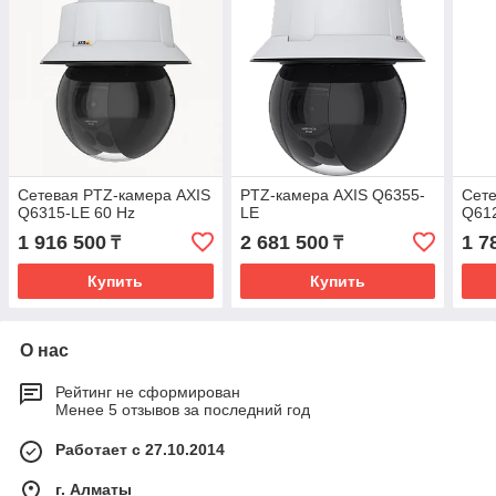
Сетевая PTZ-камера AXIS
PTZ-камера AXIS Q6355-
Сете
Q6315-LE 60 Hz
LE
Q61
1 916 500
2 681 500
1 7
₸
₸
Купить
Купить
О нас
Рейтинг не сформирован
Менее 5 отзывов за последний год
Работает с 27.10.2014
г. Алматы