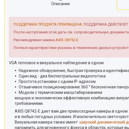
Описание
ПОДДЕРЖКА ПРОДУКТА ПРЕКРАЩЕНА.
ПОДДЕРЖКА ДЕЙСТВУЕТ Д
После наступления этой даты см. сопроводительную документ
Рекомендуемая замена:
AXIS Q8752-E
Полные характеристики указаны в технических данных устройс
VGA тепловое и визуальное наблюдение в одном
Надежное обнаружение, быстрая проверка и идентифик
Один вид - два биспектральных видеопотока
Простота установки с одним IP-адресом
Отзывчивое позиционирование 360 ° бесконечная панорам
Модели с термическим масштабирование
мощную и экономически эффективную комбинацию визуаль
требованиями.
AXIS Q8742-E дает вам две превосходные камеры в одном:
и в любых погодных условиях. И исключительно светочув
Визуальная камера также имеет
широкий динамический д
напомнить для мгновенного фокуса в областях, которые в