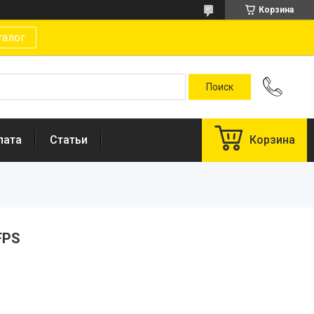
Корзина
талог
лата
Статьи
Корзина
FPS