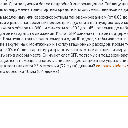
нсона. Для получения более подробной информации см. Таблицу д
как обнаружение транспортных средств или злоумышленников из да
 медленным или сверхскоростным панорамированием (от 0,05 до 12
вный и рывок панорамный просмотр, когда они в ней нуждаются, и 
много обзора на 360 ° и с высоты от -90 ° до + 45 ° от земли до н
когда он находится в движении. И слот SFP означает, что он подд
е. Вам нужна только одна камера и один IP-адрес, чтобы извлечь 
ие закупочных, монтажных и эксплуатационных расходов. Кроме т
до 50% и более, гарантируя при этом, что важные детали фиксирую
ь его в любом месте. Он имеет слот SFP, поэтому он поддержива
рощается с помощью системы очистки с дистанционным управлени
ара поставляется 22-метровый (72 фута) длинный
силовой кабель
тр оболочки 10 мм (0,4 дюйма).