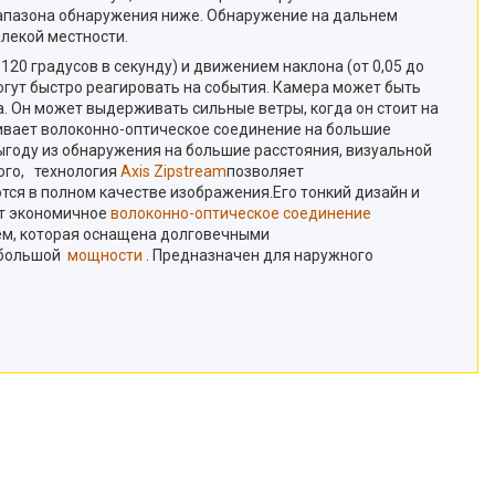
иапазона обнаружения ниже. Обнаружение на дальнем
лекой местности.
0 градусов в секунду) и движением наклона (от 0,05 до
могут быстро реагировать на события. Камера может быть
еба. Он может выдерживать сильные ветры, когда он стоит на
ерживает волоконно-оптическое соединение на большие
выгоду из обнаружения на большие расстояния, визуальной
ого, технология
Axis Zipstream
позволяет
тся в полном качестве изображения.Его тонкий дизайн и
ет экономичное
волоконно-оптическое соединение
ем, которая оснащена долговечными
большой
мощности
. Предназначен для наружного