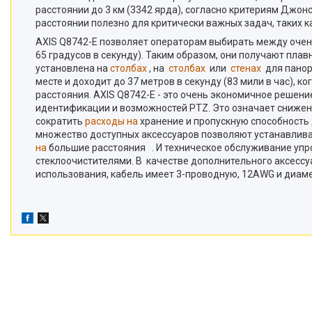
расстоянии до 3 км (3342 ярда), согласно критериям Джо
расстоянии полезно для критически важных задач, таких 
AXIS Q8742-E позволяет операторам выбирать между очень
65 градусов в секунду). Таким образом, они получают пла
установлена на
столбах
, на
столбах
или
стенах
для панора
месте и доходит до 37 метров в секунду (83 мили в час), 
расстояния. AXIS Q8742-E - это очень экономичное решени
идентификации и возможностей PTZ. Это означает снижен
сократить
расходы на
хранение и пропускную способность 
множество доступных аксессуаров позволяют устанавливат
на
большие расстояния . И техническое обслуживание уп
стеклоочистителями. В качестве дополнительного аксессу
использования, кабель имеет 3-проводную, 12AWG и диаме