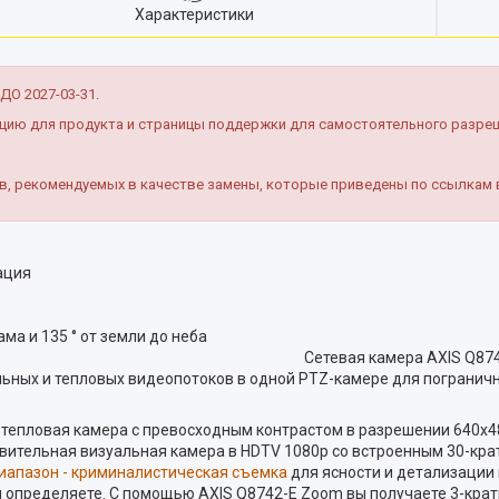
Характеристики
О 2027-03-31.
ацию для продукта и страницы поддержки для самостоятельного разре
тв, рекомендуемых в качестве замены, которые приведены по ссылкам
ация
а и 135 ° от земли до неба
м Сетевая камера AXIS Q8742-E - это позици
ных и тепловых видеопотоков в одной PTZ-камере для пограничн
 тепловая камера с превосходным контрастом в разрешении 640x4
ствительная визуальная камера в HDTV 1080p со встроенным 30-к
иапазон - криминалистическая съемка
для ясности и детализации 
ы определяете. С помощью AXIS Q8742-E Zoom вы получаете 3-кра