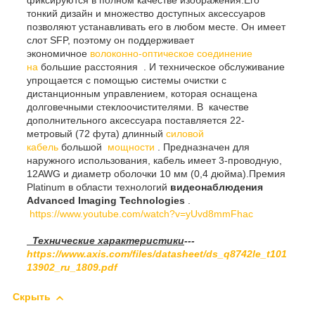
фиксируются в полном качестве изображения.Его
тонкий дизайн и множество доступных аксессуаров
позволяют устанавливать его в любом месте. Он имеет
слот SFP, поэтому он поддерживает
экономичное
волоконно-оптическое соединение
на
большие расстояния . И техническое обслуживание
упрощается с помощью системы очистки с
дистанционным управлением, которая оснащена
долговечными стеклоочистителями. В качестве
дополнительного аксессуара поставляется 22-
метровый (72 фута) длинный
силовой
кабель
большой
мощности
. Предназначен для
наружного использования, кабель имеет 3-проводную,
12AWG и диаметр оболочки 10 мм (0,4 дюйма).Премия
Platinum в области технологий
видеонаблюдения
Advanced Imaging Technologies
.
https://www.youtube.com/watch?v=yUvd8mmFhac
Технические характеристики
---
https://www.axis.com/files/datasheet/ds_q8742le_t101
13902_ru_1809.pdf
Скрыть