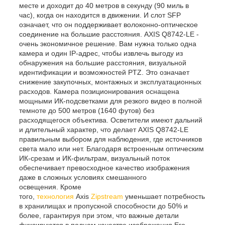
месте и доходит до 40 метров в секунду (90 миль в
час), когда он находится в движении. И слот SFP
означает, что он поддерживает волоконно-оптическое
соединение на большие расстояния. AXIS Q8742-LE -
очень экономичное решение. Вам нужна только одна
камера и один IP-адрес, чтобы извлечь выгоду из
обнаружения на большие расстояния, визуальной
идентификации и возможностей PTZ. Это означает
снижение закупочных, монтажных и эксплуатационных
расходов. Камера позиционирования оснащена
мощными ИК-подсветками для резкого видео в полной
темноте до 500 метров (1640 футов) без
расходящегося объектива. Осветители имеют дальний
и длительный характер, что делает AXIS Q8742-LE
правильным выбором для наблюдения, где источников
света мало или нет. Благодаря встроенным оптическим
ИК-срезам и ИК-фильтрам, визуальный поток
обеспечивает превосходное качество изображения
даже в сложных условиях смешанного
освещения. Кроме
того,
технология
Axis
Zipstream
уменьшает потребность
в хранилищах и пропускной способности до 50% и
более, гарантируя при этом, что важные детали