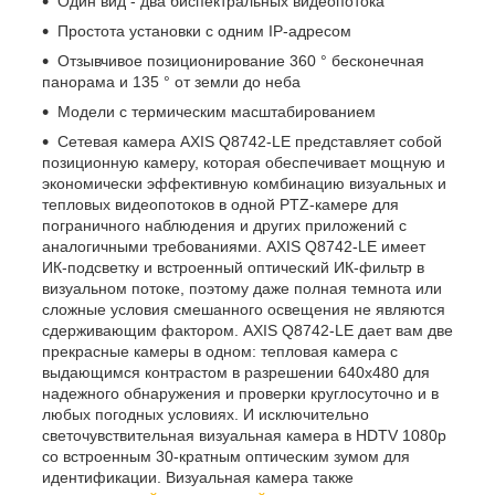
Один вид - два биспектральных видеопотока
Простота установки с одним IP-адресом
Отзывчивое позиционирование 360 ° бесконечная
панорама и 135 ° от земли до неба
Модели с термическим масштабированием
Сетевая камера AXIS Q8742-LE представляет собой
позиционную камеру, которая обеспечивает мощную и
экономически эффективную комбинацию визуальных и
тепловых видеопотоков в одной PTZ-камере для
пограничного наблюдения и других приложений с
аналогичными требованиями. AXIS Q8742-LE имеет
ИК-подсветку и встроенный оптический ИК-фильтр в
визуальном потоке, поэтому даже полная темнота или
сложные условия смешанного освещения не являются
сдерживающим фактором. AXIS Q8742-LE дает вам две
прекрасные камеры в одном: тепловая камера с
выдающимся контрастом в разрешении 640x480 для
надежного обнаружения и проверки круглосуточно и в
любых погодных условиях. И исключительно
светочувствительная визуальная камера в HDTV 1080p
со встроенным 30-кратным оптическим зумом для
идентификации. Визуальная камера также