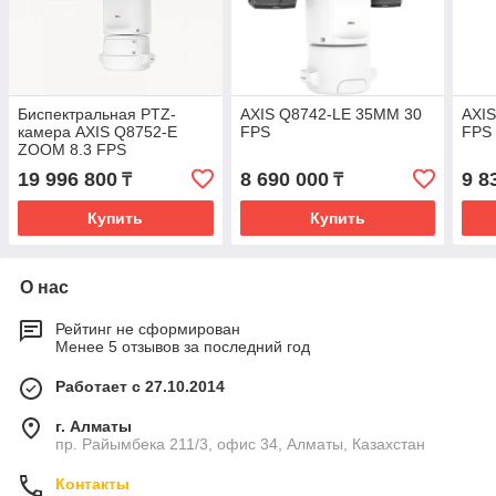
Биспектральная PTZ-
AXIS Q8742-LE 35MM 30
AXIS
камера AXIS Q8752-E
FPS
FPS
ZOOM 8.3 FPS
19 996 800
8 690 000
9 8
₸
₸
Купить
Купить
О нас
Рейтинг не сформирован
Менее 5 отзывов за последний год
Работает с 27.10.2014
г. Алматы
пр. Райымбека 211/3, офис 34, Алматы, Казахстан
Контакты