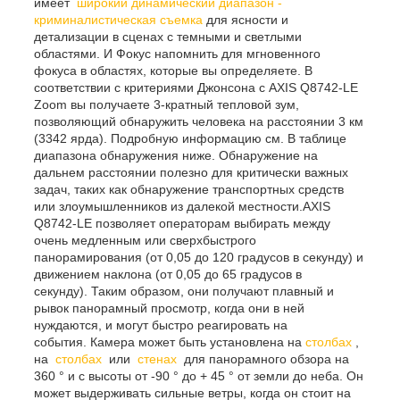
имеет
широкий динамический диапазон -
криминалистическая съемка
для ясности и
детализации в сценах с темными и светлыми
областями. И Фокус напомнить для мгновенного
фокуса в областях, которые вы определяете. В
соответствии с критериями Джонсона с AXIS Q8742-LE
Zoom вы получаете 3-кратный тепловой зум,
позволяющий обнаружить человека на расстоянии 3 км
(3342 ярда). Подробную информацию см. В таблице
диапазона обнаружения ниже. Обнаружение на
дальнем расстоянии полезно для критически важных
задач, таких как обнаружение транспортных средств
или злоумышленников из далекой местности.AXIS
Q8742-LE позволяет операторам выбирать между
очень медленным или сверхбыстрого
панорамирования (от 0,05 до 120 градусов в секунду) и
движением наклона (от 0,05 до 65 градусов в
секунду). Таким образом, они получают плавный и
рывок панорамный просмотр, когда они в ней
нуждаются, и могут быстро реагировать на
события. Камера может быть установлена на
столбах
,
на
столбах
или
стенах
для панорамного обзора на
360 ° и с высоты от -90 ° до + 45 ° от земли до неба. Он
может выдерживать сильные ветры, когда он стоит на