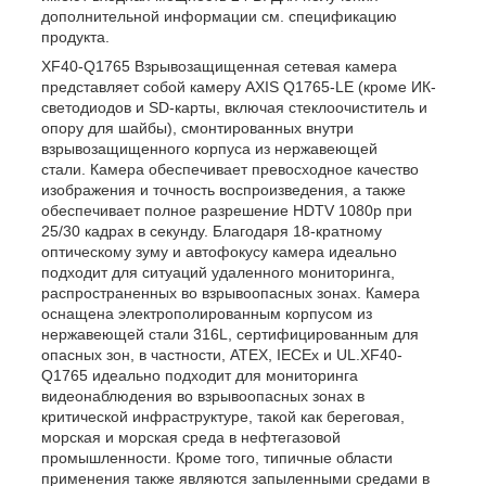
дополнительной информации см. спецификацию
продукта.
XF40-Q1765 Взрывозащищенная сетевая камера
представляет собой камеру AXIS Q1765-LE (кроме ИК-
светодиодов и SD-карты, включая стеклоочиститель и
опору для шайбы), смонтированных внутри
взрывозащищенного корпуса из нержавеющей
стали. Камера обеспечивает превосходное качество
изображения и точность воспроизведения, а также
обеспечивает полное разрешение HDTV 1080p при
25/30 кадрах в секунду. Благодаря 18-кратному
оптическому зуму и автофокусу камера идеально
подходит для ситуаций удаленного мониторинга,
распространенных во взрывоопасных зонах. Камера
оснащена электрополированным корпусом из
нержавеющей стали 316L, сертифицированным для
опасных зон, в частности, ATEX, IECEx и UL.XF40-
Q1765 идеально подходит для мониторинга
видеонаблюдения во взрывоопасных зонах в
критической инфраструктуре, такой как береговая,
морская и морская среда в нефтегазовой
промышленности. Кроме того, типичные области
применения также являются запыленными средами в