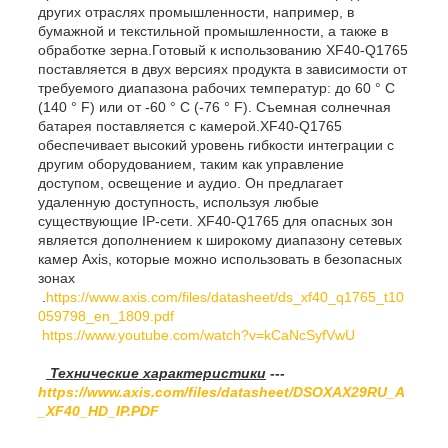
других отраслях промышленности, например, в
бумажной и текстильной промышленности, а также в
обработке зерна.Готовый к использованию XF40-Q1765
поставляется в двух версиях продукта в зависимости от
требуемого диапазона рабочих температур: до 60 ° C
(140 ° F) или от -60 ° C (-76 ° F). Съемная солнечная
батарея поставляется с камерой.XF40-Q1765
обеспечивает высокий уровень гибкости интеграции с
другим оборудованием, таким как управление
доступом, освещение и аудио. Он предлагает
удаленную доступность, используя любые
существующие IP-сети. XF40-Q1765 для опасных зон
является дополнением к широкому диапазону сетевых
камер Axis, которые можно использовать в безопасных
зонах
.
https://www.axis.com/files/datasheet/ds_xf40_q1765_t10
059798_en_1809.pdf
https://www.youtube.com/watch?v=kCaNcSyfVwU
Технические характеристики
---
https://www.axis.com/files/datasheet/DSOXAX29RU_A
_XF40_HD_IP.PDF