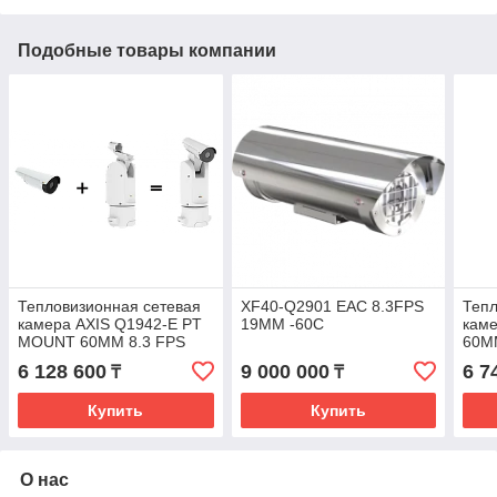
Подобные товары компании
Тепловизионная сетевая
XF40-Q2901 EAC 8.3FPS
Тепл
камера AXIS Q1942-E PT
19MM -60C
каме
MOUNT 60MM 8.3 FPS
60M
6 128 600
9 000 000
6 7
₸
₸
Купить
Купить
О нас