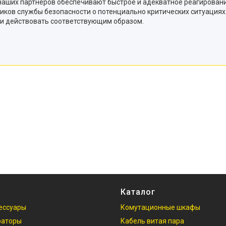
наших партнеров обеспечивают быстрое и адекватное реагировани
ков службы безопасности о потенциально критических ситуациях.
 и действовать соответствующим образом.
Каталог
ессуары
Комутационные шкафы
раторы
Кабель витая пара