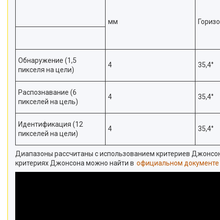
мм
Гориз
Обнаружение (1,5
4
35,4°
пикселя на цели)
Распознавание (6
4
35,4°
пикселей на цель)
Идентификация (12
4
35,4°
пикселей на цели)
Диапазоны рассчитаны с использованием критериев Джонсона
критериях Джонсона можно найти в
официальном документе