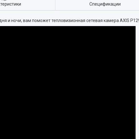
теристики
Спецификации
я и ночи, вам поможет тепловизионная сетевая камера AXIS P129