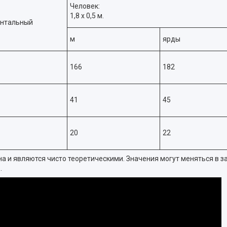
Человек:
1,8 х 0,5 м.
онтальный
м
ярды
166
182
41
45
20
22
 и являются чисто теоретическими. Значения могут меняться в 
.