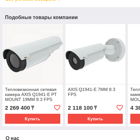
Подобные товары компании
Тепловизионная сетевая
AXIS Q1941-E 7MM 8.3
Тепл
камера AXIS Q1941-E PT
FPS
каме
MOUNT 19MM 8.3 FPS
MOU
2 269 400
2 118 100
4 3
₸
₸
Купить
Купить
О нас