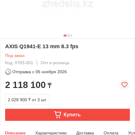
AXIS Q1941-E 13 mm 8.3 fps
Под заказ
Код: 0783-001
Опт и розница
Отправка с
06 ноября 2026
2 118 100
₸
2 028 900 ₸
от 3 шт.
Купить
Описание
Характеристики
Доставка
Оплата
Усл