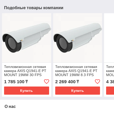
Подобные товары компании
Тепловизионная сетевая
Тепловизионная сетевая
Тепл
камера AXIS Q1941-E PT
камера AXIS Q1941-E PT
каме
MOUNT 19MM 30 FPS
MOUNT 19MM 8.3 FPS
MOU
1 785 100
2 269 400
4 3
₸
₸
Купить
Купить
О нас