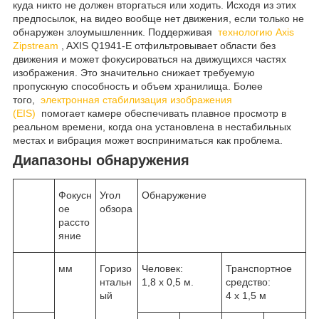
куда никто не должен вторгаться или ходить. Исходя из этих
предпосылок, на видео вообще нет движения, если только не
обнаружен злоумышленник. Поддерживая
технологию Axis
Zipstream
, AXIS Q1941-E отфильтровывает области без
движения и может фокусироваться на движущихся частях
изображения. Это значительно снижает требуемую
пропускную способность и объем хранилища. Более
того,
электронная стабилизация изображения
(EIS)
помогает камере обеспечивать плавное просмотр в
реальном времени, когда она установлена ​​в нестабильных
местах и ​​вибрация может восприниматься как проблема.
Диапазоны обнаружения
Фокусн
Угол
Обнаружение
ое
обзора
рассто
яние
мм
Горизо
Человек:
Транспортное
нтальн
1,8 х 0,5 м.
средство:
ый
4 х 1,5 м