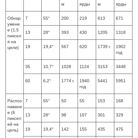
м
ярды
м
ярды
Обнар
7
55°
200
219
613
671
ужени
е (1,5
13
28°
393
430
1205
1318
пиксел
я на
19
19,4°
567
620
1739 г.
1902
цели)
год
35
10,7°
1028
1124
3153
3448
60
6,2°
1774 г.
1940
5441
5951
год
Распоз
7
55°
50
55
153
168
навани
е (6
13
28°
98
107
301
329
пиксел
ей на
19
19,4°
142
155
435
475
цель)