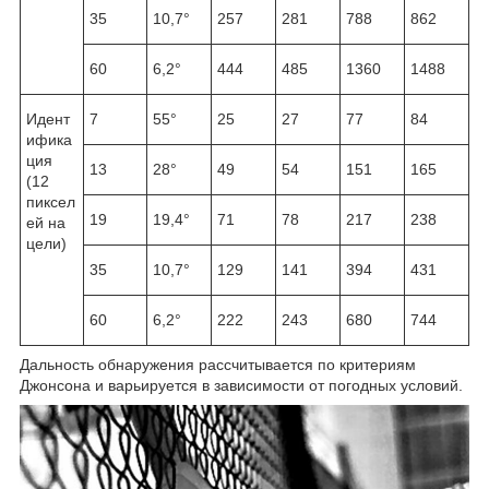
35
10,7°
257
281
788
862
60
6,2°
444
485
1360
1488
Идент
7
55°
25
27
77
84
ифика
ция
13
28°
49
54
151
165
(12
пиксел
19
19,4°
71
78
217
238
ей на
цели)
35
10,7°
129
141
394
431
60
6,2°
222
243
680
744
Дальность обнаружения рассчитывается по критериям
Джонсона и варьируется в зависимости от погодных условий.