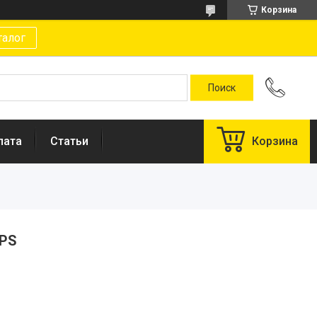
Корзина
талог
лата
Статьи
Корзина
FPS