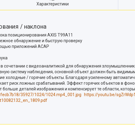
Характеристики
вания / наклона
блока позиционирования AXIS T99A11
дежное обнаружение и быструю проверку
мощью приложений ACAP
вука
в сочетании с видеоаналитикой для обнаружения злоумышленнико
ную систему наблюдения, основной объект должен быть видимым.
шие холодные / горячие объекты. Благодаря усиленному автоматич
ижает риск ложных срабатываний. Эффект горячих объектов в фон
ет больше деталей изображения и компенсирует те области, кото
dfecb7b18/35927/1024/1024.mp4_001.jpg
https://youtu.be/sgZrWdp
_t10082132_en_1809.pdf