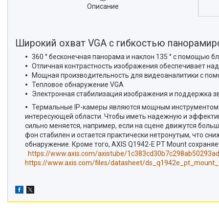
Описание
Широкий охват VGA с гибкостью панорамиро
360 ° бесконечная панорама и наклон 135 ° с помощью 
Отличная контрастность изображения обеспечивает на
Мощная производительность для видеоаналитики с по
Тепловое обнаружение VGA
Электронная стабилизация изображения и поддержка з
Термальные IP-камеры являются мощным инструментом 
интересующей области. Чтобы иметь надежную и эффектив
сильно меняется, например, если на сцене движутся боль
фон стабилен и остается практически нетронутым, что сн
обнаружение. Кроме того, AXIS Q1942-E PT Mount сохраня
https://www.axis.com/axistube/1c383cd30b7c298ab50293a
https://www.axis.com/files/datasheet/ds_q1942e_pt_mount