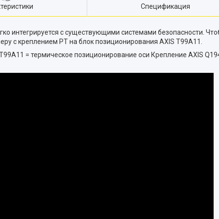
теристики
Спецификация
егко интегрируется с существующими системами безопасности. Чтоб
меру с креплением PT на блок позиционирования AXIS T99A11.
Крепление AXIS Q194