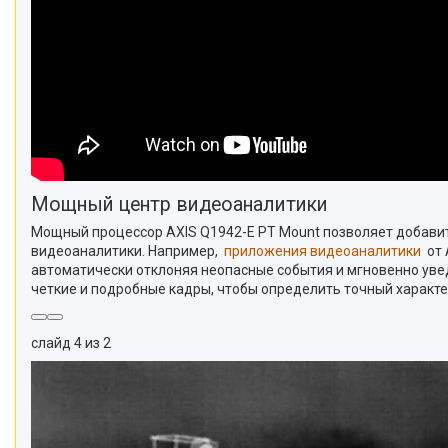
Мощный центр видеоаналитики
Мощный процессор AXIS Q1942-E PT Mount позволяет добави
видеоаналитики. Например,
приложения видеоаналитики
от 
автоматически отклоняя неопасные события и мгновенно уве
четкие и подробные кадры, чтобы определить точный характ
слайд 4 из 2