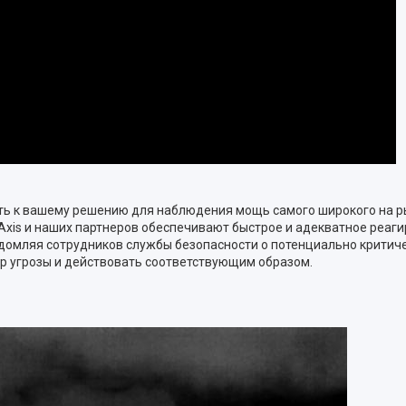
ть к вашему решению для наблюдения мощь самого широкого на р
Axis и наших партнеров обеспечивают быстрое и адекватное реаги
домляя сотрудников службы безопасности о потенциально критиче
ер угрозы и действовать соответствующим образом.