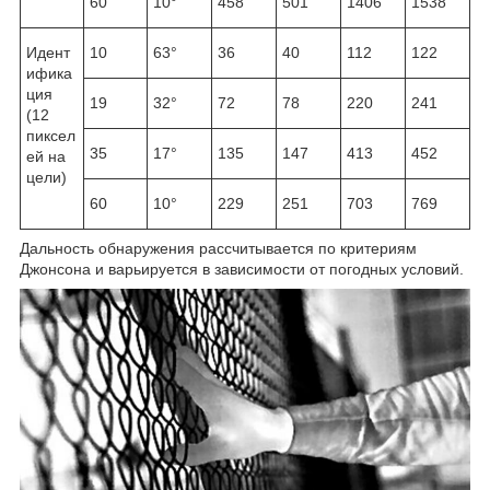
60
10°
458
501
1406
1538
Идент
10
63°
36
40
112
122
ифика
ция
19
32°
72
78
220
241
(12
пиксел
35
17°
135
147
413
452
ей на
цели)
60
10°
229
251
703
769
Дальность обнаружения рассчитывается по критериям
Джонсона и варьируется в зависимости от погодных условий.