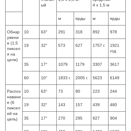
ый
4 х 1,5 м
м
ярды
м
ярды
Обнар
10
63°
291
318
892
978
ужени
е (1,5
19
32°
573
627
1757 г.
1921
пиксел
год
я на
цели)
35
17°
1079
1179
3307
3617
60
10°
1833 г.
2005 г.
5623
6149
Распоз
10
63°
73
80
223
244
навани
е (6
19
32°
143
157
439
480
пиксел
ей на
35
17°
270
295
827
904
цель)