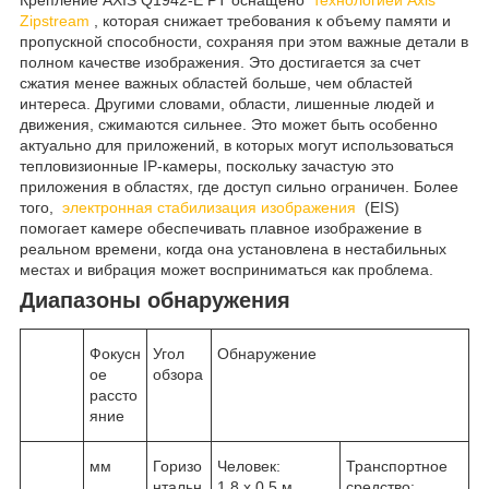
Zipstream
, которая снижает требования к объему памяти и
пропускной способности, сохраняя при этом важные детали в
полном качестве изображения. Это достигается за счет
сжатия менее важных областей больше, чем областей
интереса. Другими словами, области, лишенные людей и
движения, сжимаются сильнее. Это может быть особенно
актуально для приложений, в которых могут использоваться
тепловизионные IP-камеры, поскольку зачастую это
приложения в областях, где доступ сильно ограничен. Более
того,
электронная стабилизация изображения
(EIS)
помогает камере обеспечивать плавное изображение в
реальном времени, когда она установлена ​​в нестабильных
местах и ​​вибрация может восприниматься как проблема.
Диапазоны обнаружения
Фокусн
Угол
Обнаружение
ое
обзора
рассто
яние
мм
Горизо
Человек:
Транспортное
нтальн
1,8 х 0,5 м.
средство: