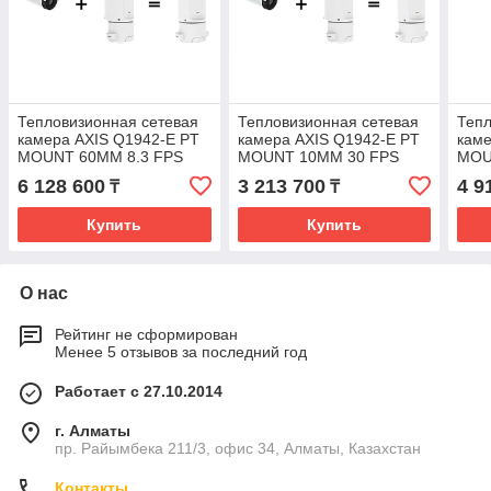
Тепловизионная сетевая
Тепловизионная сетевая
Тепл
камера AXIS Q1942-E PT
камера AXIS Q1942-E PT
каме
MOUNT 60MM 8.3 FPS
MOUNT 10MM 30 FPS
MOU
6 128 600
3 213 700
4 9
₸
₸
Купить
Купить
О нас
Рейтинг не сформирован
Менее 5 отзывов за последний год
Работает с 27.10.2014
г. Алматы
пр. Райымбека 211/3, офис 34, Алматы, Казахстан
Контакты