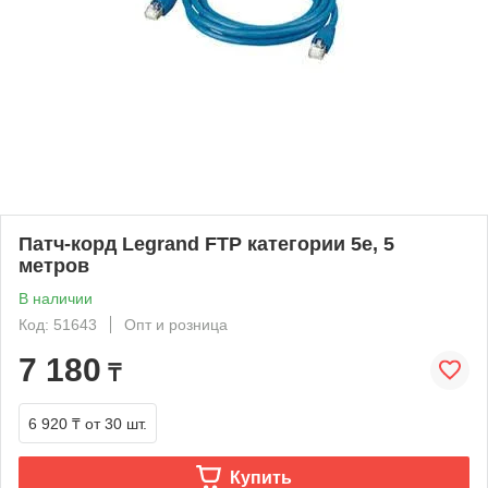
Патч-корд Legrand FTP категории 5e, 5
метров
В наличии
Код: 51643
Опт и розница
7 180
₸
6 920 ₸
от 30 шт.
Купить