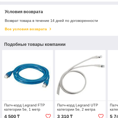
Условия возврата
Возврат товара в течение 14 дней по договоренности
Все условия возврата
Подобные товары компании
Патч-корд Legrand FTP
Патч-корд Legrand UTP
Патч
категории 5e, 1 метр
категории 5e, 2 метра
кате
4 500
3 310
5 7
₸
₸