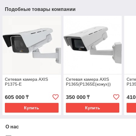
Подобные товары компании
Сетевая камера AXIS
Сетевая камера AXIS
Сете
P1375-E
P1365(P1365E(кожух))
P13
605 000
350 000
410
₸
₸
Купить
Купить
О нас