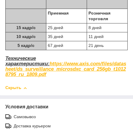
Приемная
Розничная
торговля
15 кадр/с
25 дней
8 дней
10 кадр/с
35 дней
11 дней
5 кадр/с
67 дней
21 день
Технические
характеристики:
https://www.axis.com/files/datas
heet/ds_surveillance_microsdxc_card_256gb_t1012
8795_ru_1809.pdf
Скрыть
Условия доставки
Самовывоз
Доставка курьером