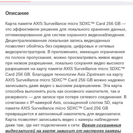
Описание
Карта памяти AXIS Surveillance micro SDXC™ Card 256 GB —
это эффективное решение для локального хранения данных,
оптимизированное для систем охранного видеонаблюдения.
Децентрализованная локальная запись видеоданных
позволяет обойтись без серверов, цифровых и сетевых
видеорегистраторов. В приложениях, имеющих ограничения
по полосе пропускания, можно просматривать живое видео
при низком разрешении, локально сохраняя видео высокого
разрешения на карту памяти AXIS Surveillance micro SDXC™
Card 256 GB. Благодаря технологии Axis Zipstream на карту
AXIS Surveillance micro SDXC™ Card 256 GB можно надежно
записывать даже видео с высоким разрешением. Эта карта
способна выполнять роль как основного накопителя, так и
резервного — для записи при потере сетевого соединения. В
сочетании с IP-камерой Axis, оснащенной слотом SD, карта
памяти AXIS Surveillance micro SDXC™ Card 256 GB
превращается в автономный накопитель для видеозаписи.
Карта позволяет записывать видео с камеры наблюдения
даже там, где нет подключения к сети
Время сохранения
видеозаписей на карте зависит от настроек камеры