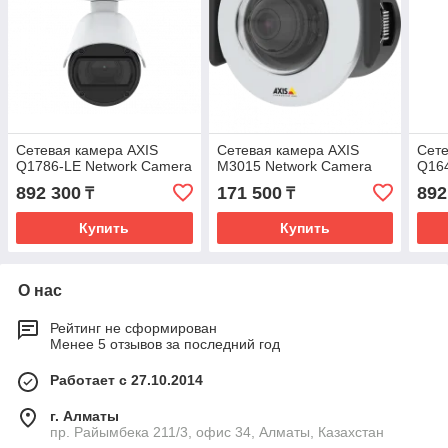
Сетевая камера AXIS
Сетевая камера AXIS
Сете
Q1786-LE Network Camera
M3015 Network Camera
Q164
892 300
171 500
892
₸
₸
Купить
Купить
О нас
Рейтинг не сформирован
Менее 5 отзывов за последний год
Работает с 27.10.2014
г. Алматы
пр. Райымбека 211/3, офис 34, Алматы, Казахстан