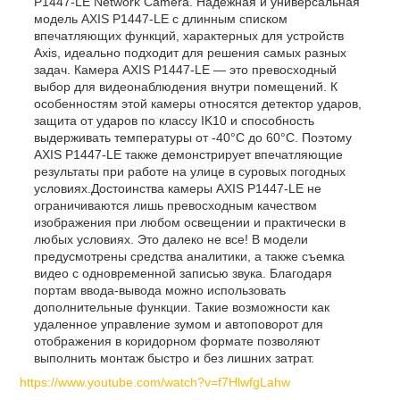
P1447-LE Network Camera. Надежная и универсальная
модель AXIS P1447-LE с длинным списком
впечатляющих функций, характерных для устройств
Axis, идеально подходит для решения самых разных
задач. Камера AXIS P1447-LE — это превосходный
выбор для видеонаблюдения внутри помещений. К
особенностям этой камеры относятся детектор ударов,
защита от ударов по классу IK10 и способность
выдерживать температуры от -40°C до 60°C. Поэтому
AXIS P1447-LE также демонстрирует впечатляющие
результаты при работе на улице в суровых погодных
условиях.Достоинства камеры AXIS P1447-LE не
ограничиваются лишь превосходным качеством
изображения при любом освещении и практически в
любых условиях. Это далеко не все! В модели
предусмотрены средства аналитики, а также съемка
видео с одновременной записью звука. Благодаря
портам ввода-вывода можно использовать
дополнительные функции. Такие возможности как
удаленное управление зумом и автоповорот для
отображения в коридорном формате позволяют
выполнить монтаж быстро и без лишних затрат.
https://www.youtube.com/watch?v=f7HlwfgLahw