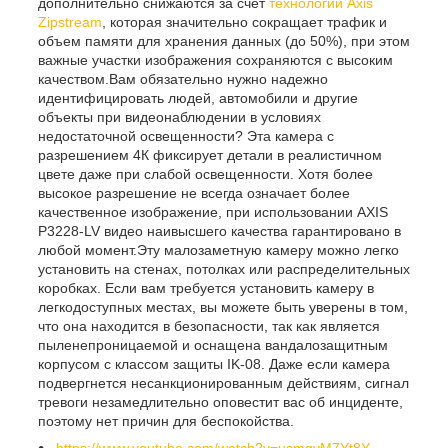
дополнительно снижаются за счет
технологии Axis
Zipstream
, которая значительно сокращает трафик и
объем памяти для хранения данных (до 50%), при этом
важные участки изображения сохраняются с высоким
качеством.Вам обязательно нужно надежно
идентифицировать людей, автомобили и другие
объекты при видеонаблюдении в условиях
недостаточной освещенности? Эта камера с
разрешением 4К фиксирует детали в реалистичном
цвете даже при слабой освещенности. Хотя более
высокое разрешение не всегда означает более
качественное изображение, при использовании AXIS
P3228-LV видео наивысшего качества гарантировано в
любой момент.Эту малозаметную камеру можно легко
установить на стенах, потолках или распределительных
коробках. Если вам требуется установить камеру в
легкодоступных местах, вы можете быть уверены в том,
что она находится в безопасности, так как является
пыленепроницаемой и оснащена вандалозащитным
корпусом с классом защиты IK-08. Даже если камера
подвергнется несанкционированным действиям, сигнал
тревоги незамедлительно оповестит вас об инциденте,
поэтому нет причин для беспокойства.
https://www.youtube.com/watch?v=usmgvM7Yt8Y