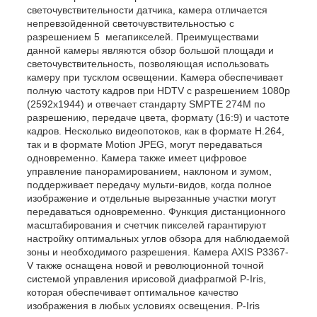
светочувствительности датчика, камера отличается
непревзойденной светочувствительностью с
разрешением 5 мегапикселей. Преимуществами
данной камеры являются обзор большой площади и
светочувствительность, позволяющая использовать
камеру при тусклом освещении. Камера обеспечивает
полную частоту кадров при HDTV с разрешением 1080p
(2592x1944) и отвечает стандарту SMPTE 274M по
разрешению, передаче цвета, формату (16:9) и частоте
кадров. Несколько видеопотоков, как в формате H.264,
так и в формате Motion JPEG, могут передаваться
одновременно. Камера также имеет цифровое
управление панорамированием, наклоном и зумом,
поддерживает передачу мульти-видов, когда полное
изображение и отдельные вырезанные участки могут
передаваться одновременно. Функция дистанционного
масштабирования и счетчик пикселей гарантируют
настройку оптимальных углов обзора для наблюдаемой
зоны и необходимого разрешения. Камера AXIS P3367-
V также оснащена новой и революционной точной
системой управления ирисовой диафрагмой P-Iris,
которая обеспечивает оптимальное качество
изображения в любых условиях освещения. P-Iris