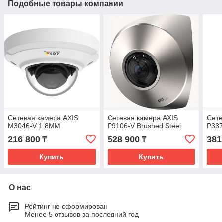
Подобные товары компании
Сетевая камера AXIS
Сетевая камера AXIS
Сете
M3046-V 1.8MM
P9106-V Brushed Steel
P33
216 800
528 900
381
₸
₸
Купить
Купить
О нас
Рейтинг не сформирован
Менее 5 отзывов за последний год