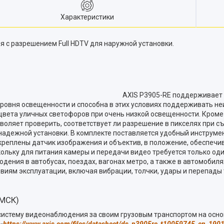
Характеристики
с разрешением Full HDTV для наружной установки.
3905-RE поддерживает разрешение HDTV
уровня освещенности и способна в этих условиях поддерживать н
ь цвета уличных светофоров при очень низкой освещенности. Кроме
воляет проверить, соответствует ли разрешение в пикселях при 
надежной установки. В комплекте поставляется удобный инструме
креплены датчик изображения и объектив, в положение, обеспечи
скольку для питания камеры и передачи видео требуется только 
ения в автобусах, поездах, вагонах метро, а также в автомобиля
жестким условиям эксплуатации, включая вибрации, 
ММСК)
рганизует систему видеонаблюдения за своим грузов
--
https://www.axis.com/files/datasheet/ds_p3905re_t10059745_en_1901