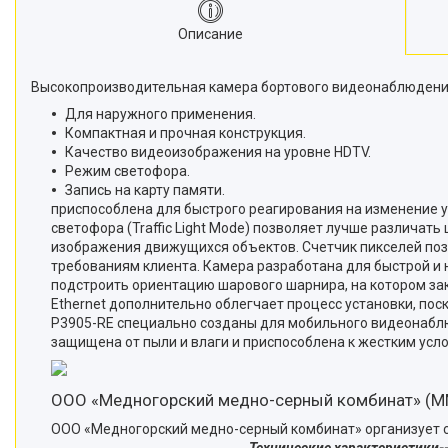
Описание
Высокопроизводительная камера бортового видеонаблюдения 
Для наружного применения.
Компактная и прочная конструкция.
Качество видеоизображения на уровне HDTV.
Режим светофора.
Запись на карту памяти. AXIS P
приспособлена для быстрого реагирования на изменение 
светофора (Traffic Light Mode) позволяет лучше различат
изображения движущихся объектов. Счетчик пикселей поз
требованиям клиента. Камера разработана для быстрой и 
подстроить ориентацию шарового шарнира, на котором за
Ethernet дополнительно облегчает процесс установки, по
P3905-RE специально созданы для мобильного видеонаблюд
защищена от пыли и влаги и приспособлена к 
ООО «Медногорский медно-серный комбинат» (
ООО «Медногорский медно-серный комбинат» о
Технические характеристики
-