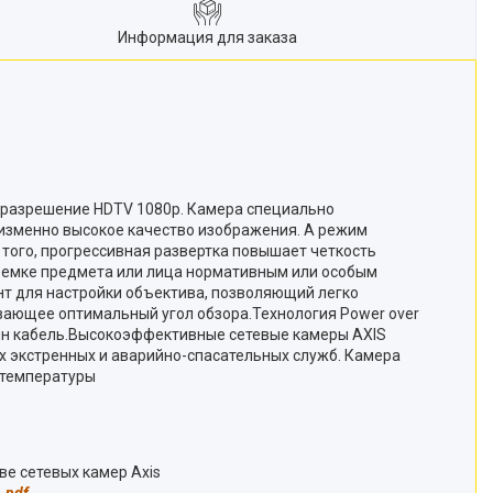
Информация для заказа
 1080p. Камера специально
еизменно высокое качество изображения. А режим
 того, прогрессивная развертка повышает четкость
съемке предмета или лица нормативным или особым
нт для настройки объектива, позволяющий легко
вающее оптимальный угол обзора.Технология Power over
один кабель.Высокоэффективные сетевые камеры AXIS
х экстренных и аварийно-спасательных служб. Камера
толчки, удары и перепады температуры
ым транспортом на основе сетевых камер Axis
.pdf