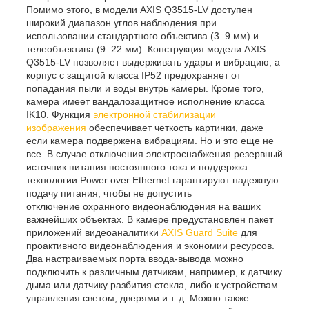
Помимо этого, в модели AXIS Q3515-LV доступен
широкий диапазон углов наблюдения при
использовании стандартного объектива (3–9 мм) и
телеобъектива (9–22 мм). Конструкция модели AXIS
Q3515-LV позволяет выдерживать удары и вибрацию, а
корпус с защитой класса IP52 предохраняет от
попадания пыли и воды внутрь камеры. Кроме того,
камера имеет вандалозащитное исполнение класса
IK10. Функция
электронной стабилизации
изображения
обеспечивает четкость картинки, даже
если камера подвержена вибрациям. Но и это еще не
все. В случае отключения электроснабжения резервный
источник питания постоянного тока и поддержка
технологии Power over Ethernet гарантируют надежную
подачу питания, чтобы не допустить
отключение охранного видеонаблюдения на ваших
важнейших объектах. В камере предустановлен пакет
приложений видеоаналитики
AXIS Guard Suite
для
проактивного видеонаблюдения и экономии ресурсов.
Два настраиваемых порта ввода-вывода можно
подключить к различным датчикам, например, к датчику
дыма или датчику разбития стекла, либо к устройствам
управления светом, дверями и т. д. Можно также