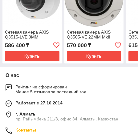
Сетевая камера AXIS
Сетевая камера AXIS
Сете
Q3515-LVE 9MM
Q3505-VE 22MM MkII
Q35
586 400
570 000
615
₸
₸
Купить
Купить
О нас
Рейтинг не сформирован
Менее 5 отзывов за последний год
Работает с 27.10.2014
г. Алматы
пр. Райымбека 211/3, офис 34, Алматы, Казахстан
Контакты