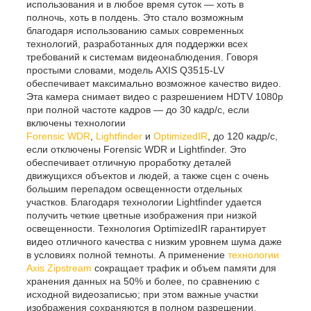
использования и в любое время суток — хоть в
полночь, хоть в полдень. Это стало возможным
благодаря использованию самых современных
технологий, разработанных для поддержки всех
требований к системам видеонаблюдения. Говоря
простыми словами, модель AXIS Q3515-LV
обеспечивает максимально возможное качество видео.
Эта камера снимает видео с разрешением HDTV 1080p
при полной частоте кадров — до 30 кадр/с, если
включены технологии
Forensic WDR
,
Lightfinder
и
OptimizedIR
, до 120 кадр/с,
если отключены Forensic WDR и Lightfinder. Это
обеспечивает отличную проработку деталей
движущихся объектов и людей, а также сцен с очень
большим перепадом освещенности отдельных
участков. Благодаря технологии Lightfinder удается
получить четкие цветные изображения при низкой
освещенности. Технология OptimizedIR гарантирует
видео отличного качества с низким уровнем шума даже
в условиях полной темноты. А применение
технологии
Axis Zipstream
сокращает трафик и объем памяти для
хранения данных на 50% и более, по сравнению с
исходной видеозаписью; при этом важные участки
изображения сохраняются в полном разрешении.