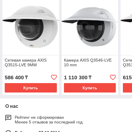
Сетевая камера AXIS
Камера AXIS Q3546-LVE
Сете
Q3515-LVE 9MM
10 mm
Q35
586 400
1 110 300
615
₸
₸
Купить
Купить
О нас
Рейтинг не сформирован
Менее 5 отзывов за последний год