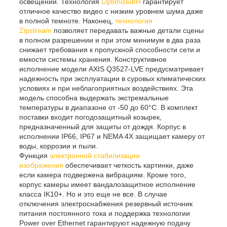
освещении. Технология
OptimizedIR
гарантирует
отличное качество видео с низким уровнем шума даже
в полной темноте. Наконец,
технология
Zipstream
позволяет передавать важные детали сцены
в полном разрешении и при этом минимум в два раза
снижает требования к пропускной способности сети и
емкости системы хранения. Конструктивное
исполнение модели AXIS Q3527-LVE предусматривает
надежность при эксплуатации в суровых климатических
условиях и при неблагоприятных воздействиях. Эта
модель способна выдержать экстремальные
температуры в диапазоне от -50 до 60°C. В комплект
поставки входит погодозащитный козырек,
предназначенный для защиты от дождя. Корпус в
исполнении IP66, IP67 и NEMA 4X защищает камеру от
воды, коррозии и пыли.
Функция
электронной стабилизации
изображения
обеспечивает четкость картинки, даже
если камера подвержена вибрациям. Кроме того,
корпус камеры имеет вандалозащитное исполнение
класса IK10+. Но и это еще не все. В случае
отключения электроснабжения резервный источник
питания постоянного тока и поддержка технологии
Power over Ethernet гарантируют надежную подачу