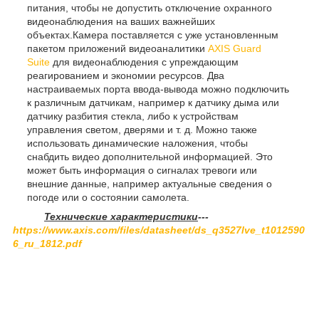
питания, чтобы не допустить отключение охранного
видеонаблюдения на ваших важнейших
объектах.Камера поставляется с уже установленным
пакетом приложений видеоаналитики
AXIS Guard
Suite
для видеонаблюдения с упреждающим
реагированием и экономии ресурсов. Два
настраиваемых порта ввода-вывода можно подключить
к различным датчикам, например к датчику дыма или
датчику разбития стекла, либо к устройствам
управления светом, дверями и т. д. Можно также
использовать динамические наложения, чтобы
снабдить видео дополнительной информацией. Это
может быть информация о сигналах тревоги или
внешние данные, например актуальные сведения о
погоде или о состоянии самолета.
Технические характеристики
---
https://www.axis.com/files/datasheet/ds_q3527lve_t1012590
6_ru_1812.pdf