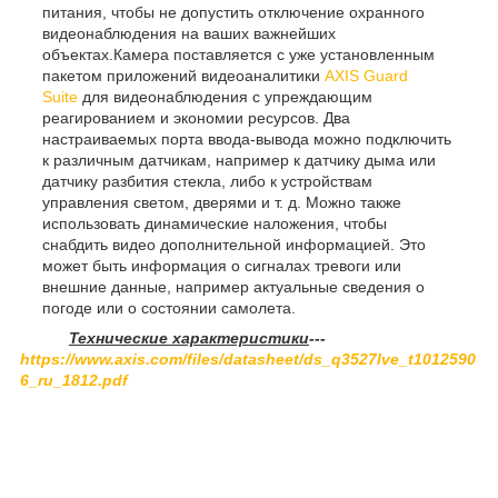
питания, чтобы не допустить отключение охранного
видеонаблюдения на ваших важнейших
объектах.Камера поставляется с уже установленным
пакетом приложений видеоаналитики
AXIS Guard
Suite
для видеонаблюдения с упреждающим
реагированием и экономии ресурсов. Два
настраиваемых порта ввода-вывода можно подключить
к различным датчикам, например к датчику дыма или
датчику разбития стекла, либо к устройствам
управления светом, дверями и т. д. Можно также
использовать динамические наложения, чтобы
снабдить видео дополнительной информацией. Это
может быть информация о сигналах тревоги или
внешние данные, например актуальные сведения о
погоде или о состоянии самолета.
Технические характеристики
---
https://www.axis.com/files/datasheet/ds_q3527lve_t1012590
6_ru_1812.pdf