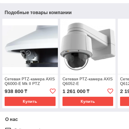
Подобные товары компании
Сетевая PTZ-камера AXIS
Сетевая PTZ-камера AXIS
Сете
Q6000-E Mk II PTZ
Q6052-E
Q61
938 800
1 261 000
2 1
₸
₸
Купить
Купить
О нас