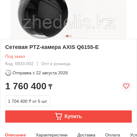
Сетевая PTZ-камера AXIS Q6155-E
Под заказ
Код: 0933-002
Опт и розница
Отправка с
22 августа 2026
1 760 400
₸
1 704 400 ₸
от 5 шт.
Купить
Описание
Характеристики
Доставка
Оплата
Усл