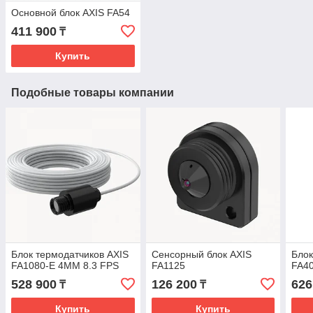
Основной блок AXIS FA54
411 900
₸
Купить
Подобные товары компании
Блок термодатчиков AXIS
Сенсорный блок AXIS
Блок
FA1080-E 4MM 8.3 FPS
FA1125
FA4
528 900
126 200
626
₸
₸
Купить
Купить