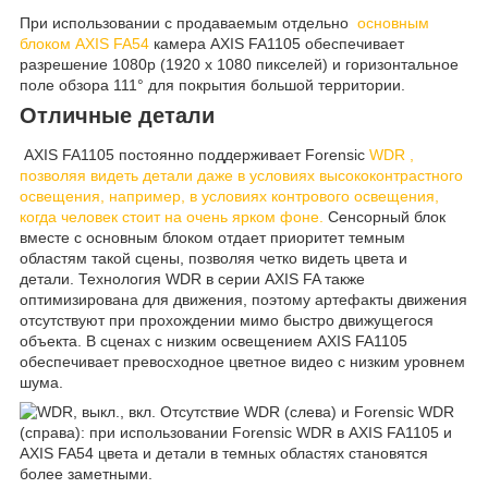
При использовании с продаваемым отдельно
основным
блоком AXIS FA54
камера AXIS FA1105 обеспечивает
разрешение 1080p (1920 x 1080 пикселей) и горизонтальное
поле обзора 111° для покрытия большой территории.
Отличные детали
AXIS FA1105 постоянно поддерживает Forensic
WDR ,
позволяя видеть детали даже в условиях высококонтрастного
освещения, например, в условиях контрового освещения,
когда человек стоит на очень ярком фоне.
Сенсорный блок
вместе с основным блоком отдает приоритет темным
областям такой сцены, позволяя четко видеть цвета и
детали. Технология WDR в серии AXIS FA также
оптимизирована для движения, поэтому артефакты движения
отсутствуют при прохождении мимо быстро движущегося
объекта. В сценах с низким освещением AXIS FA1105
обеспечивает превосходное цветное видео с низким уровнем
шума.
Отсутствие WDR (слева) и Forensic WDR
(справа): при использовании Forensic WDR в AXIS FA1105 и
AXIS FA54 цвета и детали в темных областях становятся
более заметными.