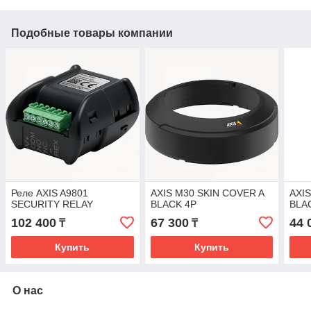
Подобные товары компании
Реле AXIS A9801
AXIS M30 SKIN COVER A
AXI
SECURITY RELAY
BLACK 4P
BLA
102 400
67 300
44 
₸
₸
Купить
Купить
О нас