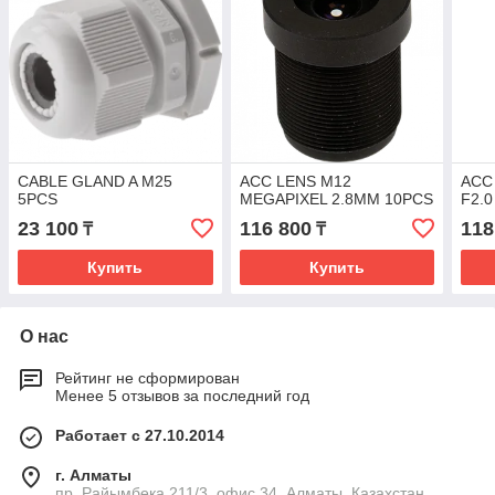
CABLE GLAND A M25
ACC LENS M12
ACC
5PCS
MEGAPIXEL 2.8MM 10PCS
F2.0
23 100
116 800
118
₸
₸
Купить
Купить
О нас
Рейтинг не сформирован
Менее 5 отзывов за последний год
Работает с 27.10.2014
г. Алматы
пр. Райымбека 211/3, офис 34, Алматы, Казахстан