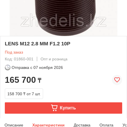
LENS M12 2.8 MM F1.2 10P
Под заказ
Код: 01860-001
Опт и розница
Отправка с
07 ноября 2026
165 700
₸
158 700 ₸
от 7 шт.
Купить
Описание
Характеристики
Доставка
Оплата
Ус