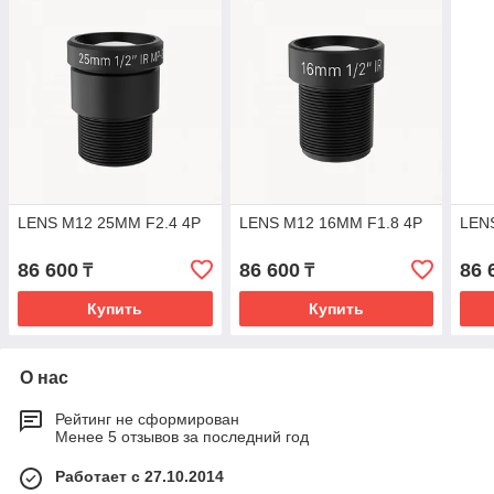
LENS M12 25MM F2.4 4P
LENS M12 16MM F1.8 4P
LEN
86 600
86 600
86 
₸
₸
Купить
Купить
О нас
Рейтинг не сформирован
Менее 5 отзывов за последний год
Работает с 27.10.2014