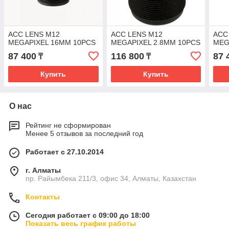
ACC LENS M12
ACC LENS M12
ACC
MEGAPIXEL 16MM 10PCS
MEGAPIXEL 2.8MM 10PCS
MEG
87 400
116 800
87 
₸
₸
Купить
Купить
О нас
Рейтинг не сформирован
Менее 5 отзывов за последний год
Работает с 27.10.2014
г. Алматы
пр. Райымбека 211/3, офис 34, Алматы, Казахстан
Контакты
Сегодня работает с 09:00 до 18:00
Показать весь график работы