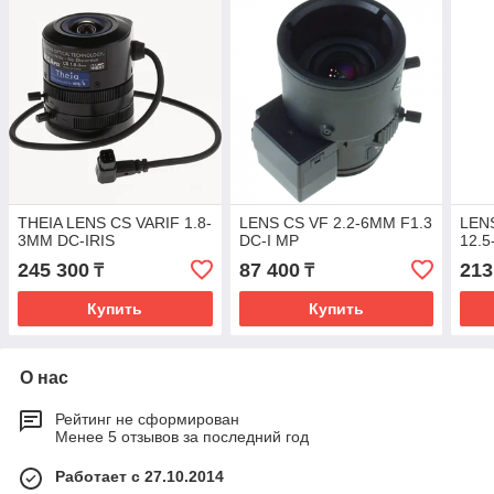
THEIA LENS CS VARIF 1.8-
LENS CS VF 2.2-6MM F1.3
LEN
3MM DC-IRIS
DC-I MP
12.5
245 300
87 400
213
₸
₸
Купить
Купить
О нас
Рейтинг не сформирован
Менее 5 отзывов за последний год
Работает с 27.10.2014