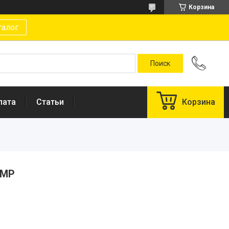
Корзина
талог
лата
Статьи
Корзина
5MP