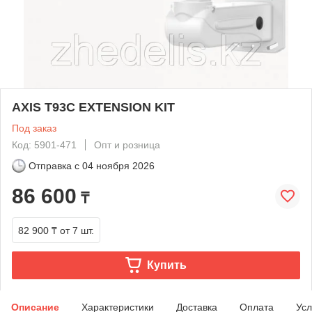
AXIS T93C EXTENSION KIT
Под заказ
Код: 5901-471
Опт и розница
Отправка с
04 ноября 2026
86 600
₸
82 900 ₸
от 7 шт.
Купить
Описание
Характеристики
Доставка
Оплата
Усл