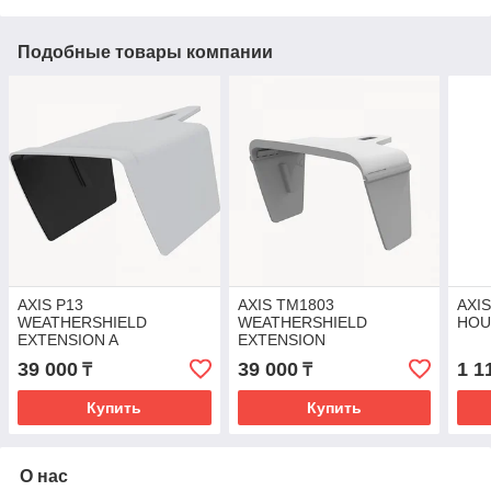
Подобные товары компании
AXIS P13
AXIS TM1803
AXI
WEATHERSHIELD
WEATHERSHIELD
HOU
EXTENSION A
EXTENSION
39 000
39 000
1 1
₸
₸
Купить
Купить
О нас