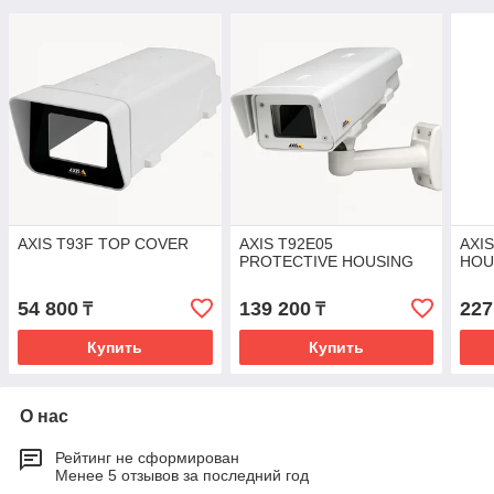
AXIS T93F TOP COVER
AXIS T92E05
AXI
PROTECTIVE HOUSING
HOU
54 800
139 200
227
₸
₸
Купить
Купить
О нас
Рейтинг не сформирован
Менее 5 отзывов за последний год