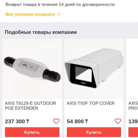
Возврат товара в течение 14 дней по договоренности
Все условия возврата
Подобные товары компании
AXIS T8129-E OUTDOOR
AXIS T93F TOP COVER
AXI
POE EXTENDER
PRO
237 300
54 800
139
₸
₸
Купить
Купить