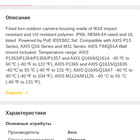
Описание
Fixed box outdoor camera housing made of IK10 impact
resistant and UV resistant polymer. IP66, NEMA 4X rated and UL
listed. Powered by PoE IEEE802.3af. Compatible with AXIS P13
Series, AXIS Q16 Series and M11 Series. AXIS T94Q01A Wall
mount included. Temperature range: AXIS
P1353/P1354/P1355/P1357 and AXIS Q1604/Q1614: -40 ºC to
50 ºC (-40 ºF to 122 ºF), AXIS P1365 and AXIS Q1615/Q1635:
-40 ºC to 55 ºC (-40 ºF to 131 ºF), AXIS Q1645/Q1647: -40 ºC to
40 ºC (-40 ºF to 104 ºF), AXIS M1124/M1125: -40 °C to 55 °C
(-40 ºF to 131 ºF).
Скрыть
Характеристики
Основные атрибуты
Производитель
Axis
Страна производитель
Швеция