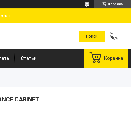
Корзина
талог
лата
Статьи
Корзина
LANCE CABINET