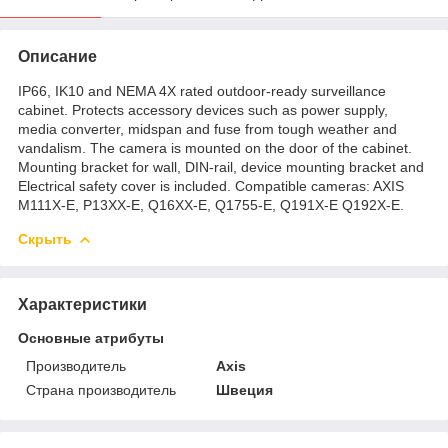
Описание
IP66, IK10 and NEMA 4X rated outdoor-ready surveillance
cabinet. Protects accessory devices such as power supply,
media converter, midspan and fuse from tough weather and
vandalism. The camera is mounted on the door of the cabinet.
Mounting bracket for wall, DIN-rail, device mounting bracket and
Electrical safety cover is included. Compatible cameras: AXIS
M111X-E, P13XX-E, Q16XX-E, Q1755-E, Q191X-E Q192X-E.
Скрыть
Характеристики
Основные атрибуты
Производитель
Axis
Страна производитель
Швеция