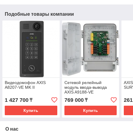
Подобные товары компании
Видеодомофон AXIS
Сетевой релейный
AXI
A8207-VE MK II
модуль ввода-вывода
SUR
AXIS A9188-VE
1 427 700
769 000
261
₸
₸
Купить
Купить
О нас