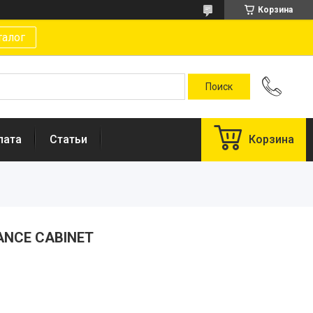
Корзина
талог
лата
Статьи
Корзина
LANCE CABINET