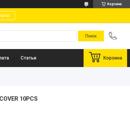
Корзина
талог
лата
Статьи
Корзина
 COVER 10PCS