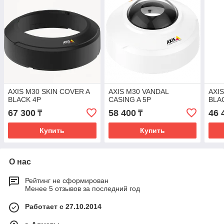
AXIS M30 SKIN COVER A
AXIS M30 VANDAL
AXI
BLACK 4P
CASING A 5P
BLA
67 300
58 400
46 
₸
₸
Купить
Купить
О нас
Рейтинг не сформирован
Менее 5 отзывов за последний год
Работает с 27.10.2014