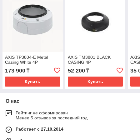
AXIS TP3804-E Metal
AXIS TM3801 BLACK
AXI
Casing White 4P
CASING 4P
CAS
173 900
52 200
35 
₸
₸
Купить
Купить
О нас
Рейтинг не сформирован
Менее 5 отзывов за последний год
Работает с 27.10.2014