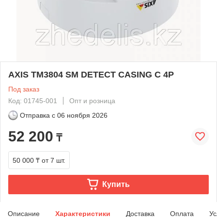
AXIS TM3804 SM DETECT CASING C 4P
Под заказ
Код: 01745-001
Опт и розница
Отправка с
06 ноября 2026
52 200
₸
50 000 ₸
от 7 шт.
Купить
Описание
Характеристики
Доставка
Оплата
Ус