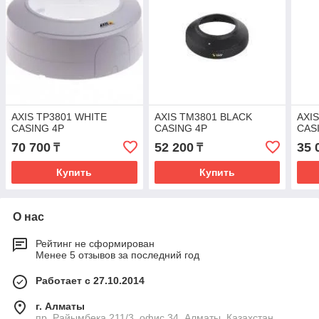
AXIS TP3801 WHITE
AXIS TM3801 BLACK
AXI
CASING 4P
CASING 4P
CAS
70 700
52 200
35 
₸
₸
Купить
Купить
О нас
Рейтинг не сформирован
Менее 5 отзывов за последний год
Работает с 27.10.2014
г. Алматы
пр. Райымбека 211/3, офис 34, Алматы, Казахстан