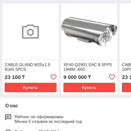
CABLE GLAND M20x1.5
XF40-Q2901 EAC 8.3FPS
CAB
RJ45 5PCS
19MM -60C
10P
23 100
9 000 000
23 
₸
₸
Купить
Купить
О нас
Рейтинг не сформирован
Менее 5 отзывов за последний год