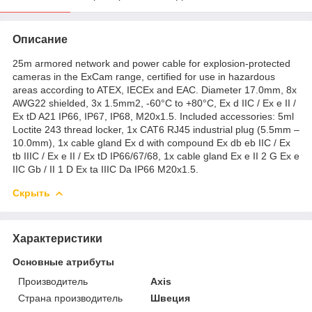
Описание
25m armored network and power cable for explosion-protected
cameras in the ExCam range, certified for use in hazardous
areas according to ATEX, IECEx and EAC. Diameter 17.0mm, 8x
AWG22 shielded, 3x 1.5mm2, -60°C to +80°C, Ex d IIC / Ex e II /
Ex tD A21 IP66, IP67, IP68, M20x1.5. Included accessories: 5ml
Loctite 243 thread locker, 1x CAT6 RJ45 industrial plug (5.5mm –
10.0mm), 1x cable gland Ex d with compound Ex db eb IIC / Ex
tb IIIC / Ex e II / Ex tD IP66/67/68, 1x cable gland Ex e II 2 G Ex e
IIC Gb / II 1 D Ex ta IIIC Da IP66 M20x1.5.
Скрыть
Характеристики
Основные атрибуты
Производитель
Axis
Страна производитель
Швеция