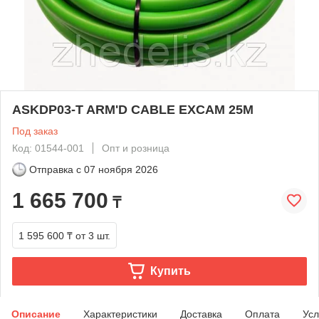
ASKDP03-T ARM'D CABLE EXCAM 25M
Под заказ
Код: 01544-001
Опт и розница
Отправка с
07 ноября 2026
1 665 700
₸
1 595 600 ₸
от 3 шт.
Купить
Описание
Характеристики
Доставка
Оплата
Усл