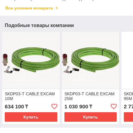
Все условия возврата
Подобные товары компании
SKDP03-T CABLE EXCAM
SKDP03-T CABLE EXCAM
SKD
10M
25M
95M
634 100
1 030 900
2 7
₸
₸
Купить
Купить