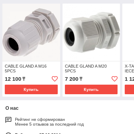
CABLE GLAND A M16
CABLE GLAND A M20
X-TA
5PCS
5PCS
IEC
12 100
7 200
1 1
₸
₸
Купить
Купить
О нас
Рейтинг не сформирован
Менее 5 отзывов за последний год