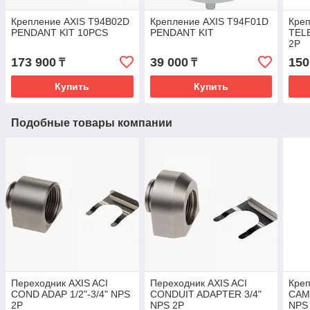
Крепление AXIS T94B02D
Крепление AXIS T94F01D
Креп
PENDANT KIT 10PCS
PENDANT KIT
TEL
2P
173 900
39 000
150
₸
₸
Купить
Купить
Подобные товары компании
Переходник AXIS ACI
Переходник AXIS ACI
Креп
COND ADAP 1/2"-3/4" NPS
CONDUIT ADAPTER 3/4"
CAM
2P
NPS 2P
NPS