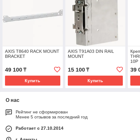
AXIS T8640 RACK MOUNT
AXIS T91A03 DIN RAIL
Креп
BRACKET
MOUNT
THR
10P
49 100
15 100
39 
₸
₸
Купить
Купить
О нас
Рейтинг не сформирован
Менее 5 отзывов за последний год
Работает с 27.10.2014
г. Алматы