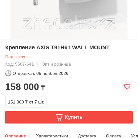
Крепление AXIS T91H61 WALL MOUNT
Под заказ
Код: 5507-641
Опт и розница
Отправка с
06 ноября 2026
158 000
₸
151 300 ₸
от 7 шт.
Купить
Описание
Характеристики
Доставка
Оплата
Усл