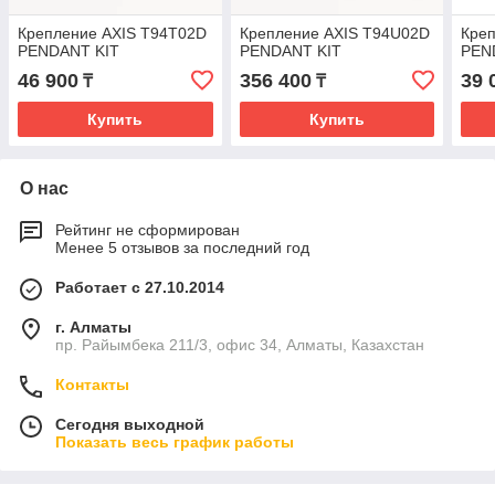
Крепление AXIS T94T02D
Крепление AXIS T94U02D
Кре
PENDANT KIT
PENDANT KIT
PEN
46 900
356 400
39 
₸
₸
Купить
Купить
О нас
Рейтинг не сформирован
Менее 5 отзывов за последний год
Работает с 27.10.2014
г. Алматы
пр. Райымбека 211/3, офис 34, Алматы, Казахстан
Контакты
Сегодня выходной
Показать весь график работы